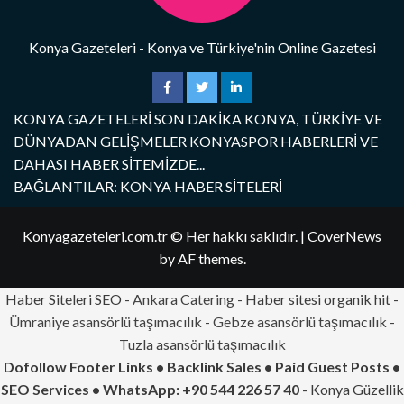
Konya Gazeteleri - Konya ve Türkiye'nin Online Gazetesi
KONYA GAZETELERİ SON DAKİKA KONYA, TÜRKİYE VE
DÜNYADAN GELİŞMELER KONYASPOR HABERLERİ VE
DAHASI HABER SİTEMİZDE...
BAĞLANTILAR: KONYA HABER SİTELERİ
Konyagazeteleri.com.tr © Her hakkı saklıdır.
|
CoverNews
by AF themes.
Haber Siteleri SEO -
Ankara Catering
- Haber sitesi organik hit -
Ümraniye asansörlü taşımacılık
-
Gebze asansörlü taşımacılık
-
Tuzla asansörlü taşımacılık
Dofollow Footer Links • Backlink Sales • Paid Guest Posts •
SEO Services • WhatsApp: +90 544 226 57 40
- Konya Güzellik