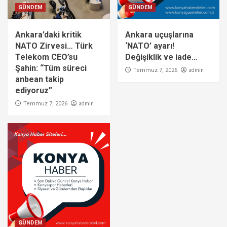
GÜNDEM
GÜNDEM
Ankara’daki kritik
Ankara uçuşlarına
NATO Zirvesi… Türk
‘NATO’ ayarı!
Telekom CEO’su
Değişiklik ve iade…
Şahin: “Tüm süreci
admin
Temmuz 7, 2026
anbean takip
ediyoruz”
admin
Temmuz 7, 2026
GÜNDEM