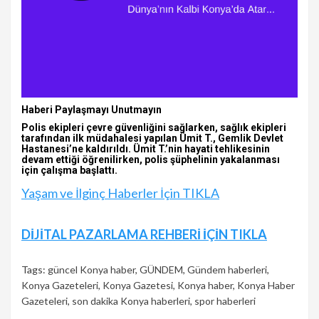
Haberi Paylaşmayı Unutmayın
Polis ekipleri çevre güvenliğini sağlarken, sağlık ekipleri
tarafından ilk müdahalesi yapılan Ümit T., Gemlik Devlet
Hastanesi’ne kaldırıldı. Ümit T.’nin hayati tehlikesinin
devam ettiği öğrenilirken, polis şüphelinin yakalanması
için çalışma başlattı.
Yaşam ve İlginç Haberler İçin TIKLA
Continue
DİJİTAL PAZARLAMA REHBERİ İÇİN TIKLA
Reading
Tags:
güncel Konya haber
,
GÜNDEM
,
Gündem haberleri
,
Konya Gazeteleri
,
Konya Gazetesi
,
Konya haber
,
Konya Haber
Gazeteleri
,
son dakika Konya haberleri
,
spor haberleri