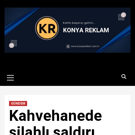
Primary
Menu
GÜNDEM
Kahvehanede
silahlı saldırı