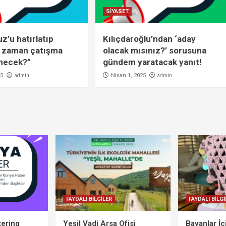
SİYASET
’u hatırlatıp
Kılıçdaroğlu’ndan ‘aday
O zaman çatışma
olacak mısınız?’ sorusuna
enecek?”
gündem yaratacak yanıt!
admin
admin
25
Nisan 1, 2025
FAYDALI BİLGİLER
FAYDALI BİLGİ
tering
Yeşil Vadi Arsa Ofisi
Bayanlar İ