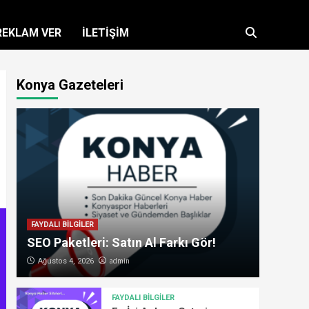
REKLAM VER
İLETİŞİM
Konya Gazeteleri
FAYDALI BİLGİLER
SEO Paketleri: Satın Al Farkı Gör!
admin
Ağustos 4, 2026
FAYDALI BİLGİLER