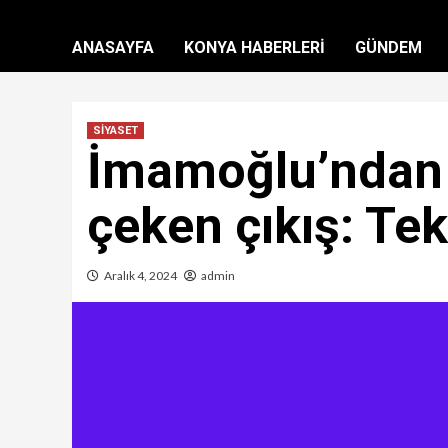
ANASAYFA
KONYA HABERLERİ
GÜNDEM
SİYASET
İmamoğlu’ndan 
çeken çıkış: Tek
Aralık 4, 2024
admin