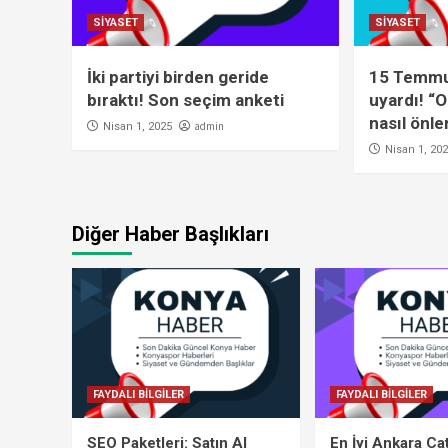
SİYASET
SİYASET
İki partiyi birden geride
15 Temmuz
bıraktı! Son seçim anketi
uyardı! “
nasıl önl
admin
Nisan 1, 2025
Nisan 1, 20
Diğer Haber Başlıkları
FAYDALI BİLGİLER
FAYDALI BİLGİLER
SEO Paketleri: Satın Al
En İyi Ankara Ca