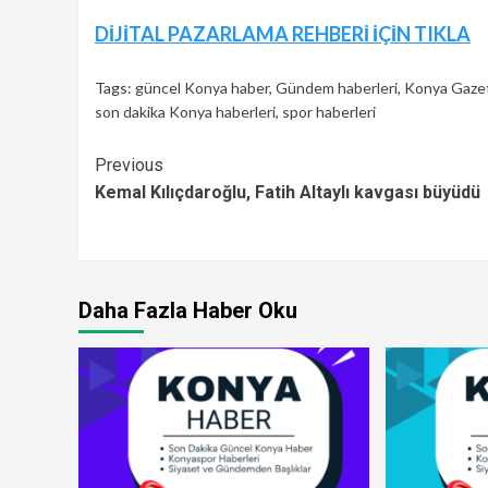
Continue
DİJİTAL PAZARLAMA REHBERİ İÇİN TIKLA
Reading
Tags:
güncel Konya haber
,
Gündem haberleri
,
Konya Gazet
son dakika Konya haberleri
,
spor haberleri
Continue
Previous
Kemal Kılıçdaroğlu, Fatih Altaylı kavgası büyüdü
Reading
Daha Fazla Haber Oku