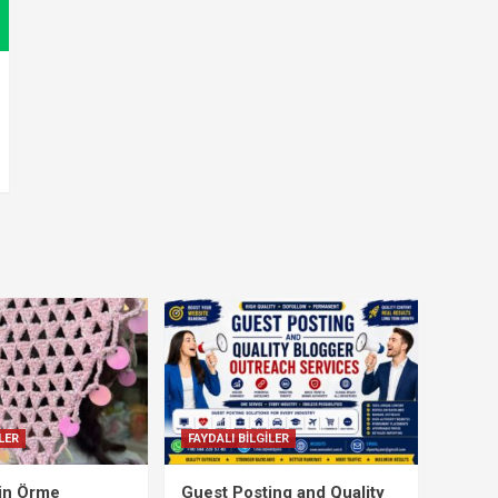
LER
FAYDALI BİLGİLER
çin Örme
Guest Posting and Quality