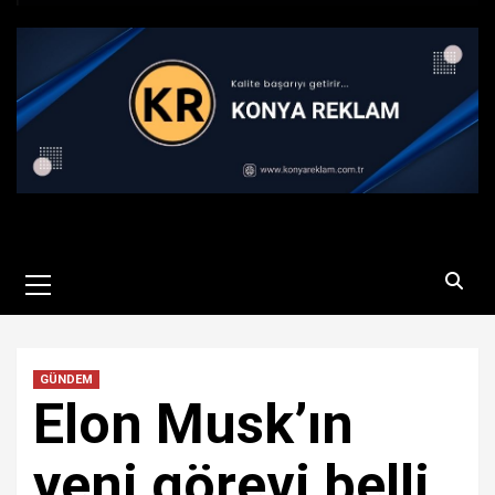
Primary
Menu
GÜNDEM
Elon Musk’ın
yeni görevi belli