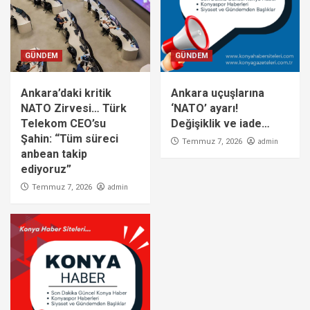
GÜNDEM
GÜNDEM
Ankara’daki kritik
Ankara uçuşlarına
NATO Zirvesi… Türk
‘NATO’ ayarı!
Telekom CEO’su
Değişiklik ve iade…
Şahin: “Tüm süreci
admin
Temmuz 7, 2026
anbean takip
ediyoruz”
admin
Temmuz 7, 2026