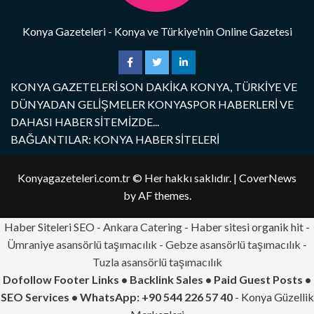
Konya Gazeteleri - Konya ve Türkiye'nin Online Gazetesi
KONYA GAZETELERİ SON DAKİKA KONYA, TÜRKİYE VE
DÜNYADAN GELİŞMELER KONYASPOR HABERLERİ VE
DAHASI HABER SİTEMİZDE...
BAĞLANTILAR: KONYA HABER SİTELERİ
Konyagazeteleri.com.tr © Her hakkı saklıdır.
|
CoverNews
by AF themes.
Haber Siteleri SEO -
Ankara Catering
- Haber sitesi organik hit -
Ümraniye asansörlü taşımacılık
-
Gebze asansörlü taşımacılık
-
Tuzla asansörlü taşımacılık
Dofollow Footer Links • Backlink Sales • Paid Guest Posts •
SEO Services • WhatsApp: +90 544 226 57 40
- Konya Güzellik