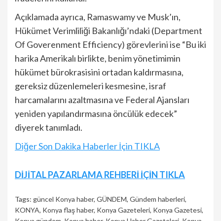
Açıklamada ayrıca, Ramaswamy ve Musk’ın,
Hükümet Verimliliği Bakanlığı’ndaki (Department
Of Goverenment Efficiency) görevlerini ise “Bu iki
harika Amerikalı birlikte, benim yönetimimin
hükümet bürokrasisini ortadan kaldırmasına,
gereksiz düzenlemeleri kesmesine, israf
harcamalarını azaltmasına ve Federal Ajansları
yeniden yapılandırmasına öncülük edecek”
diyerek tanımladı.
Diğer Son Dakika Haberler İçin TIKLA
Continue
DİJİTAL PAZARLAMA REHBERİ İÇİN TIKLA
Reading
Tags:
güncel Konya haber
,
GÜNDEM
,
Gündem haberleri
,
KONYA
,
Konya flaş haber
,
Konya Gazeteleri
,
Konya Gazetesi
,
Konya gündem
,
Konya haber
,
Konya Haber Gazeteleri
,
Konya