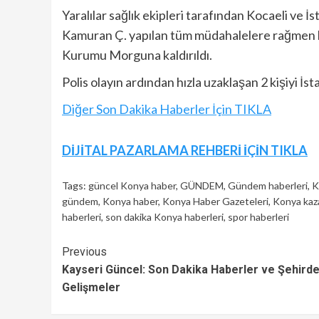
Yaralılar sağlık ekipleri tarafından Kocaeli ve İs
Kamuran Ç. yapılan tüm müdahalelere rağmen k
Kurumu Morguna kaldırıldı.
Polis olayın ardından hızla uzaklaşan 2 kişiyi İ
Diğer Son Dakika Haberler İçin TIKLA
Continue
DİJİTAL PAZARLAMA REHBERİ İÇİN TIKLA
Reading
Tags:
güncel Konya haber
,
GÜNDEM
,
Gündem haberleri
,
K
gündem
,
Konya haber
,
Konya Haber Gazeteleri
,
Konya kaza
haberleri
,
son dakika Konya haberleri
,
spor haberleri
Continue
Previous
Kayseri Güncel: Son Dakika Haberler ve Şehirde
Reading
Gelişmeler