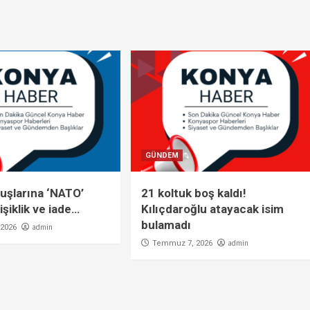
GÜNDEM
uşlarına ‘NATO’
21 koltuk boş kaldı!
işiklik ve iade…
Kılıçdaroğlu atayacak isim
bulamadı
admin
2026
admin
Temmuz 7, 2026