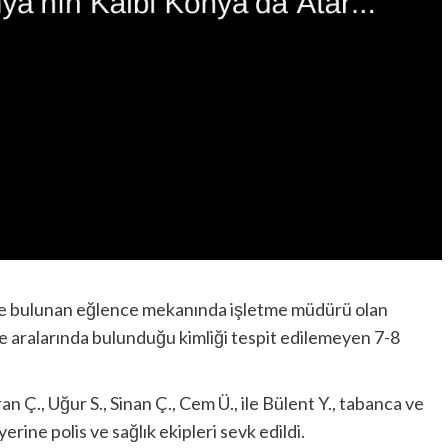
e bulunan eğlence mekanında işletme müdürü olan
de aralarında bulunduğu kimliği tespit edilemeyen 7-8
., Uğur S., Sinan Ç., Cem Ü., ile Bülent Y., tabanca ve
erine polis ve sağlık ekipleri sevk edildi.