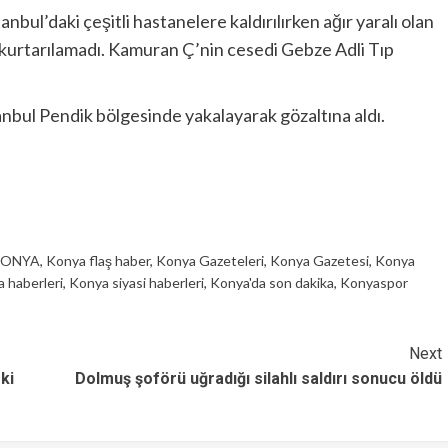
tanbul’daki çeşitli hastanelere kaldırılırken ağır yaralı olan
urtarılamadı. Kamuran Ç’nin cesedi Gebze Adli Tıp
stanbul Pendik bölgesinde yakalayarak gözaltına aldı.
ONYA
,
Konya flaş haber
,
Konya Gazeteleri
,
Konya Gazetesi
,
Konya
 haberleri
,
Konya siyasi haberleri
,
Konya'da son dakika
,
Konyaspor
Next
ki
Dolmuş şoförü uğradığı silahlı saldırı sonucu öldü