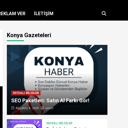
REKLAM VER
İLETİŞİM
Konya Gazeteleri
FAYDALI BİLGİLER
SEO Paketleri: Satın Al Farkı Gör!
admin
Ağustos 4, 2026
FAYDALI BİLGİLER