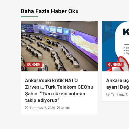
Daha Fazla Haber Oku
GÜNDEM
GÜNDEM
Ankara’daki kritik NATO
Ankara uç
Zirvesi… Türk Telekom CEO’su
ayarı! Değ
Şahin: “Tüm süreci anbean
Temmuz 7, 
takip ediyoruz”
admin
Temmuz 7, 2026