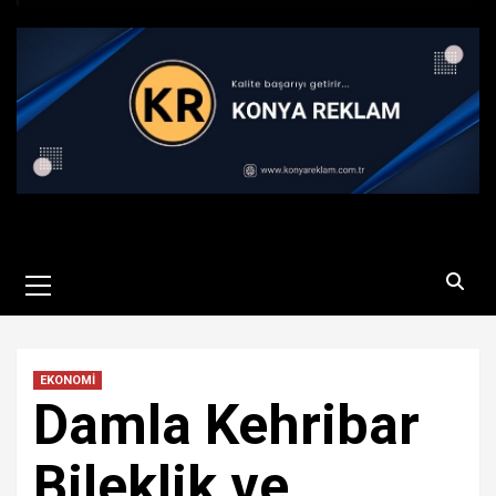
Primary
Menu
EKONOMİ
Damla Kehribar
Bileklik ve