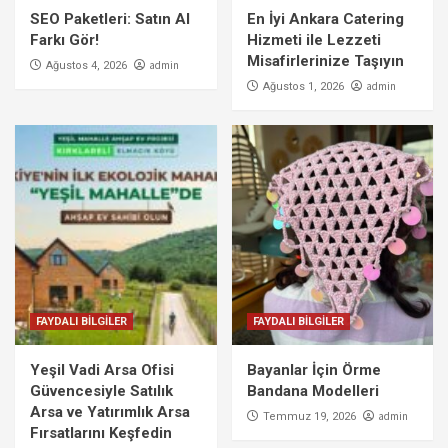
SEO Paketleri: Satın Al
En İyi Ankara Catering
Farkı Gör!
Hizmeti ile Lezzeti
Misafirlerinize Taşıyın
admin
Ağustos 4, 2026
admin
Ağustos 1, 2026
FAYDALI BİLGİLER
FAYDALI BİLGİLER
Yeşil Vadi Arsa Ofisi
Bayanlar İçin Örme
Güvencesiyle Satılık
Bandana Modelleri
Arsa ve Yatırımlık Arsa
admin
Temmuz 19, 2026
Fırsatlarını Keşfedin