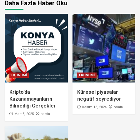
Daha Fazla Haber Oku
EKONOMİ
EKONOMİ
Kripto’da
Küresel piyasalar
Kazanamayanların
negatif seyrediyor
Bilmediği Gerçekler
admin
Kasım 13, 2024
admin
Mart 5, 2025